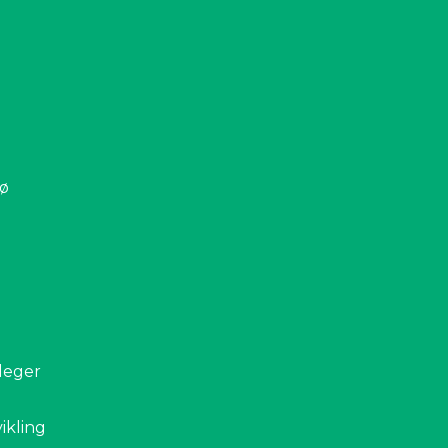
jø
leger
ikling