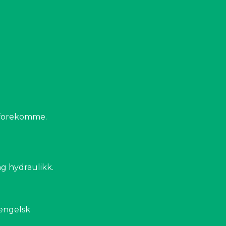
n forekomme.
g hydraulikk.
engelsk