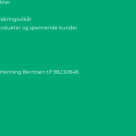
ikter
ikringsvilkår
produkter og spennende kunder
 Henning Berntsen tlf 98230848.