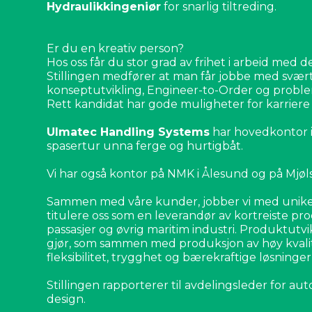
Hydraulikkingeniør
for snarlig tiltreding.
Er du en kreativ person?
Hos oss får du stor grad av frihet i arbeid med d
Stillingen medfører at man får jobbe med svær
konseptutvikling, Engineer-to-Order og proble
Rett kandidat har gode muligheter for karriere i 
Ulmatec Handling Systems
har hovedkontor i 
spasertur unna ferge og hurtigbåt.
Vi har også kontor på NMK i Ålesund og på Mjøl
Sammen med våre kunder, jobber vi med unike,
titulere oss som en leverandør av kortreiste prod
passasjer og øvrig maritim industri. Produktutvik
gjør, som sammen med produksjon av høy kvalite
fleksibilitet, trygghet og bærekraftige løsninge
Stillingen rapporterer til avdelingsleder for au
design.